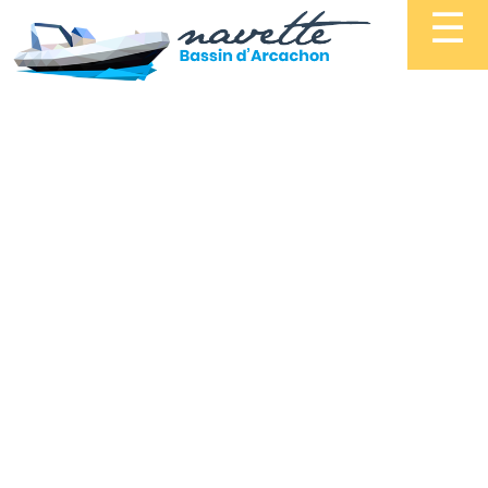
Navette
☰
du
Bassin