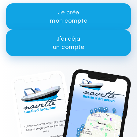
Je crée
mon compte
J'ai déjà
un compte