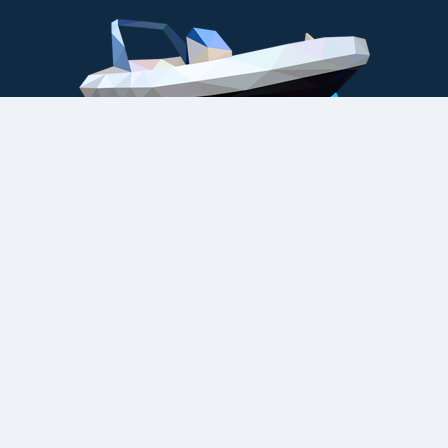
-vous amener jusqu’à votre bateau en gardant les pieds a
aux zones
Cette se
30SB